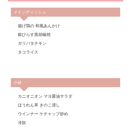
メインディッシュ
揚げ鶏の 和風あんかけ
銀ひらす黒胡椒焼
ガリバタチキン
タコライス
小鉢
カニオニオン マヨ醤油サラダ
ほうれん草 きのこ浸し
ウインナー ケチャップ炒め
冷奴