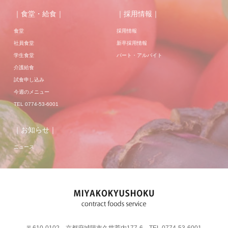
｜食堂・給食｜
｜採用情報｜
食堂
採用情報
社員食堂
新卒採用情報
学生食堂
パート・アルバイト
介護給食
試食申し込み
今週のメニュー
TEL 0774-53-6001
｜お知らせ｜
ニュース