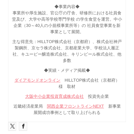
◆事業内容◆
事業所や厚生施設、官公庁の庁舎、研修所における社員食
堂及び、大学や高等学校専門学校 の学生食堂を運営。中小
企業（30～40人の小規模事業所等）の 社員食堂事業を新
事業として展開。
主な得意先：HILLTOP株式会社（京都府）、株式会社神戸
製鋼所、京セラ株式会社、京都産業大学、学校法人履正
社、キユーピー醸造株式会社、キリンビール株式会社、他
多数
◆実績・メディア掲載◆
ダイアモンドオンライン
HILLTOP株式会社（京都府）
様 取材
大阪中小企業投資育成株式会社
投資先企業
近畿経済産業局
関西企業フロントラインNEXT
新事業
展開成功事例として取り上げられる