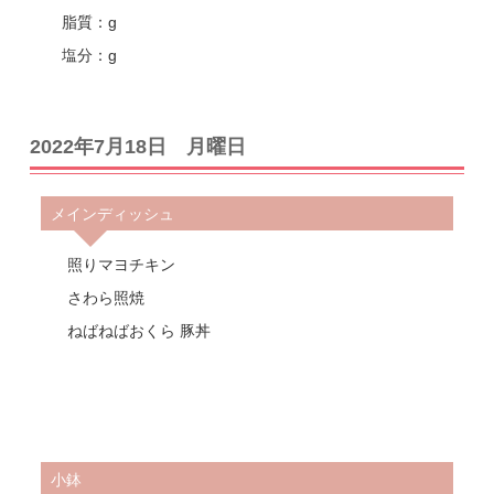
脂質：g
塩分：g
2022年7月18日 月曜日
メインディッシュ
照りマヨチキン
さわら照焼
ねばねばおくら 豚丼
小鉢