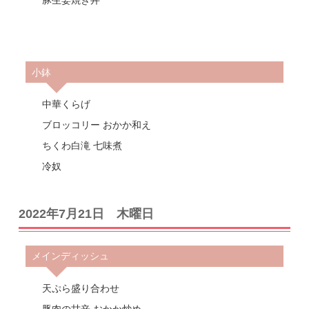
豚生姜焼き丼
小鉢
中華くらげ
ブロッコリー おかか和え
ちくわ白滝 七味煮
冷奴
2022年7月21日 木曜日
メインディッシュ
天ぷら盛り合わせ
豚肉の甘辛 おかか炒め