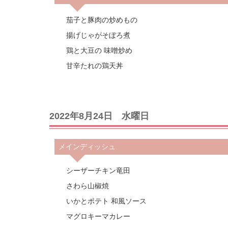
茄子と豚肉の炒めもの
揚げじゃがそぼろ煮
鶏と大豆の 味噌炒め
甘辛たれの鶏天丼
2022年8月24日 水曜日
メインディッシュ
シーザーチキン竜田
さわら山椒焼
いかとポテト 和風ソース
マグロキーマカレー