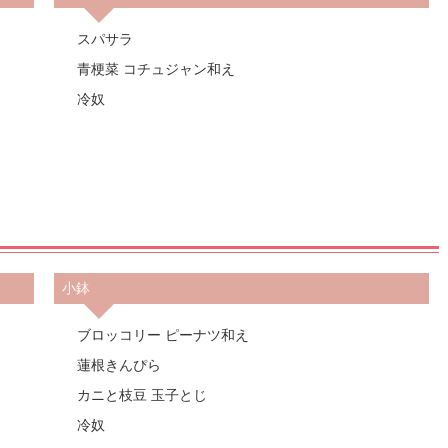
スパサラ
青梗菜 コチュジャン和え
冷奴
小鉢
ブロッコリー ピーナツ和え
蓮根きんぴら
カニと枝豆 玉子とじ
冷奴