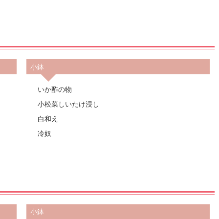
小鉢
いか酢の物
小松菜しいたけ浸し
白和え
冷奴
小鉢