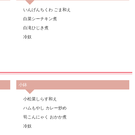
いんげんちくわ ごま和え
白菜シーチキン煮
白滝ひじき煮
冷奴
小鉢
小松菜しらす和え
ハムもやし カレー炒め
筍こんにゃく おかか煮
冷奴