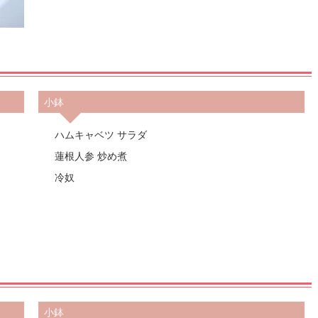
小鉢
ハムキャベツ サラダ
蓮根人参 炒め煮
冷奴
小鉢