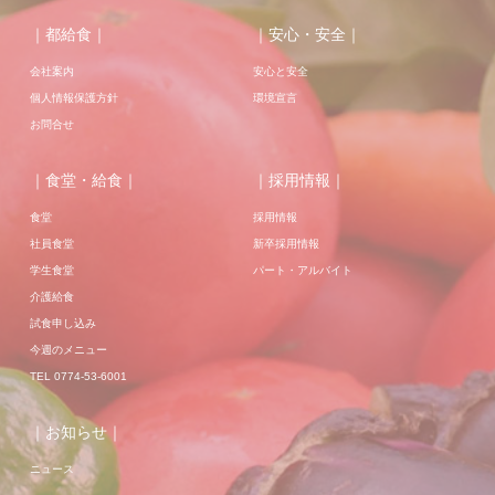
｜都給食｜
｜安心・安全｜
会社案内
安心と安全
個人情報保護方針
環境宣言
お問合せ
｜食堂・給食｜
｜採用情報｜
食堂
採用情報
社員食堂
新卒採用情報
学生食堂
パート・アルバイト
介護給食
試食申し込み
今週のメニュー
TEL 0774-53-6001
｜お知らせ｜
ニュース