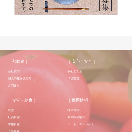
｜都給食｜
｜安心・安全｜
会社案内
安心と安全
個人情報保護方針
環境宣言
お問合せ
｜食堂・給食｜
｜採用情報｜
食堂
採用情報
社員食堂
新卒採用情報
学生食堂
パート・アルバイト
介護給食