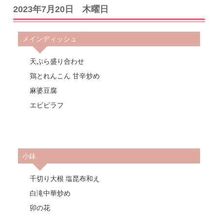
2023年7月20日 木曜日
メインディッシュ
天ぷら盛り合わせ
鶏とれんこん 甘辛炒め
麻婆豆腐
エビピラフ
小鉢
千切り大根 塩昆布和え
白滝中華炒め
卯の花