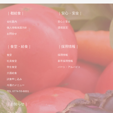
｜都給食｜
｜安心・安全｜
会社案内
安心と安全
個人情報保護方針
環境宣言
お問合せ
｜食堂・給食｜
｜採用情報｜
食堂
採用情報
社員食堂
新卒採用情報
学生食堂
パート・アルバイト
介護給食
試食申し込み
今週のメニュー
TEL 0774-53-6001
｜お知らせ｜
ニュース