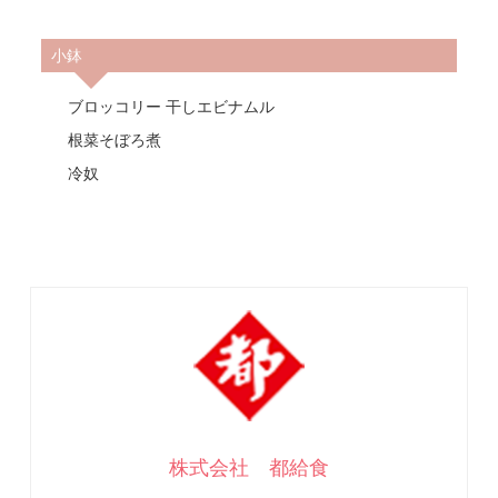
小鉢
ブロッコリー 干しエビナムル
根菜そぼろ煮
冷奴
株式会社 都給食