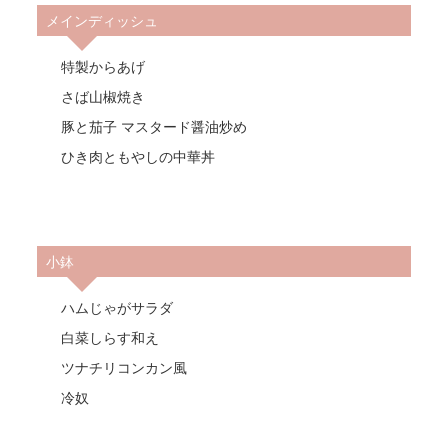
メインディッシュ
特製からあげ
さば山椒焼き
豚と茄子 マスタード醤油炒め
ひき肉ともやしの中華丼
小鉢
ハムじゃがサラダ
白菜しらす和え
ツナチリコンカン風
冷奴