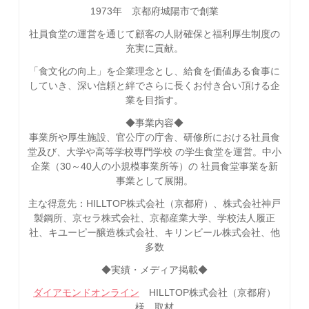
1973年 京都府城陽市で創業
社員食堂の運営を通じて顧客の人財確保と福利厚生制度の
充実に貢献。
「食文化の向上」を企業理念とし、給食を価値ある食事に
していき、深い信頼と絆でさらに長くお付き合い頂ける企
業を目指す。
◆事業内容◆
事業所や厚生施設、官公庁の庁舎、研修所における社員食
堂及び、大学や高等学校専門学校 の学生食堂を運営。中小
企業（30～40人の小規模事業所等）の 社員食堂事業を新
事業として展開。
主な得意先：HILLTOP株式会社（京都府）、株式会社神戸
製鋼所、京セラ株式会社、京都産業大学、学校法人履正
社、キユーピー醸造株式会社、キリンビール株式会社、他
多数
◆実績・メディア掲載◆
ダイアモンドオンライン
HILLTOP株式会社（京都府）
様 取材