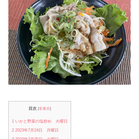
目次
[
非表示
]
1
いかと野菜の塩炒め 火曜日
2
2023年7月24日 月曜日