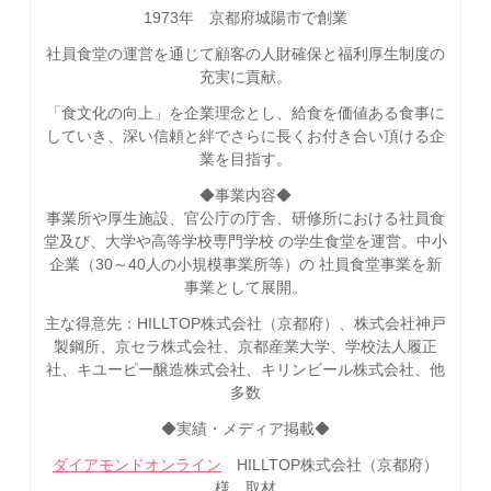
1973年 京都府城陽市で創業
社員食堂の運営を通じて顧客の人財確保と福利厚生制度の
充実に貢献。
「食文化の向上」を企業理念とし、給食を価値ある食事に
していき、深い信頼と絆でさらに長くお付き合い頂ける企
業を目指す。
◆事業内容◆
事業所や厚生施設、官公庁の庁舎、研修所における社員食
堂及び、大学や高等学校専門学校 の学生食堂を運営。中小
企業（30～40人の小規模事業所等）の 社員食堂事業を新
事業として展開。
主な得意先：HILLTOP株式会社（京都府）、株式会社神戸
製鋼所、京セラ株式会社、京都産業大学、学校法人履正
社、キユーピー醸造株式会社、キリンビール株式会社、他
多数
◆実績・メディア掲載◆
ダイアモンドオンライン
HILLTOP株式会社（京都府）
様 取材