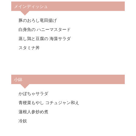
メインディッシュ
豚のおろし竜田揚げ
白身魚の ハニーマスタード
蒸し鶏と豆腐の 海藻サラダ
スタミナ丼
小鉢
かぼちゃサラダ
青梗菜もやし コチュジャン和え
蓮根人参炒め煮
冷奴