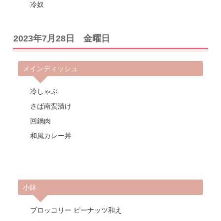
冷奴
2023年7月28日 金曜日
メインディッシュ
冷しゃぶ
さば南蛮漬け
回鍋肉
和風カレー丼
小鉢
ブロッコリー ピーナッツ和え