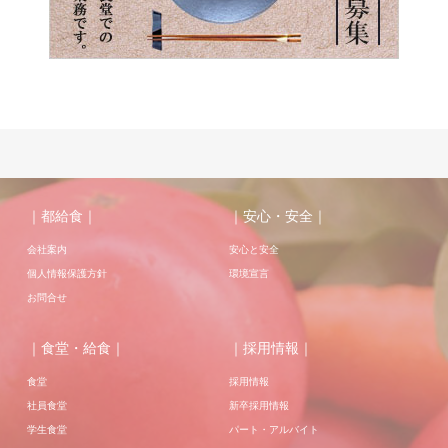
｜都給食｜
｜安心・安全｜
会社案内
安心と安全
個人情報保護方針
環境宣言
お問合せ
｜食堂・給食｜
｜採用情報｜
食堂
採用情報
社員食堂
新卒採用情報
学生食堂
パート・アルバイト