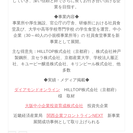
していき、深い信頼と絆でさらに長くお付き合い頂ける企
業を目指す。
◆事業内容◆
事業所や厚生施設、官公庁の庁舎、研修所における社員食
堂及び、大学や高等学校専門学校 の学生食堂を運営。中小
企業（30～40人の小規模事業所等）の 社員食堂事業を新
事業として展開。
主な得意先：HILLTOP株式会社（京都府）、株式会社神戸
製鋼所、京セラ株式会社、京都産業大学、学校法人履正
社、キユーピー醸造株式会社、キリンビール株式会社、他
多数
◆実績・メディア掲載◆
ダイアモンドオンライン
HILLTOP株式会社（京都府）
様 取材
大阪中小企業投資育成株式会社
投資先企業
近畿経済産業局
関西企業フロントラインNEXT
新事業
展開成功事例として取り上げられる