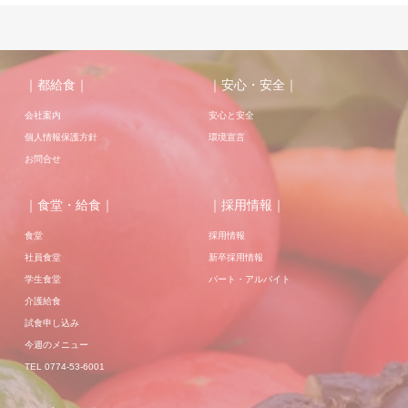
｜都給食｜
｜安心・安全｜
会社案内
安心と安全
個人情報保護方針
環境宣言
お問合せ
｜食堂・給食｜
｜採用情報｜
食堂
採用情報
社員食堂
新卒採用情報
学生食堂
パート・アルバイト
介護給食
試食申し込み
今週のメニュー
TEL 0774-53-6001