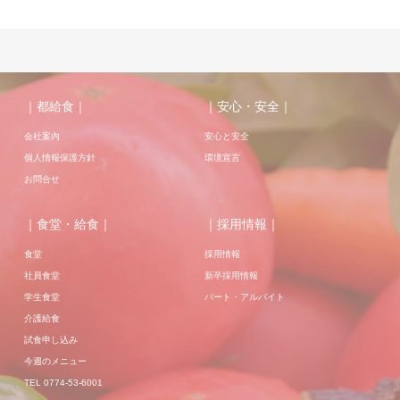
｜都給食｜
｜安心・安全｜
会社案内
安心と安全
個人情報保護方針
環境宣言
お問合せ
｜食堂・給食｜
｜採用情報｜
食堂
採用情報
社員食堂
新卒採用情報
学生食堂
パート・アルバイト
介護給食
試食申し込み
今週のメニュー
TEL 0774-53-6001