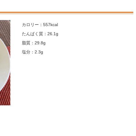
カロリー：557kcal
たんぱく質：26.1g
脂質：29.8g
塩分：2.3g