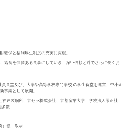
財確保と福利厚生制度の充実に貢献。
し、給食を価値ある食事にしていき、深い信頼と絆でさらに長くお
社員食堂及び、大学や高等学校専門学校 の学生食堂を運営。中小企
を新事業として展開。
式会社神戸製鋼所、京セラ株式会社、京都産業大学、学校法人履正社、
他多数
都府）様 取材