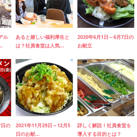
アル
あると嬉しい福利厚生と
2020年6月1日～6月7日の
.
は？社員食堂は人気...
お献立
7日の
2021年11月29日～12月5
詳しく解説！社員食堂を
日のお献...
導入する目的とは？