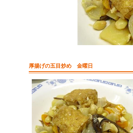
厚揚げの五目炒め 金曜日