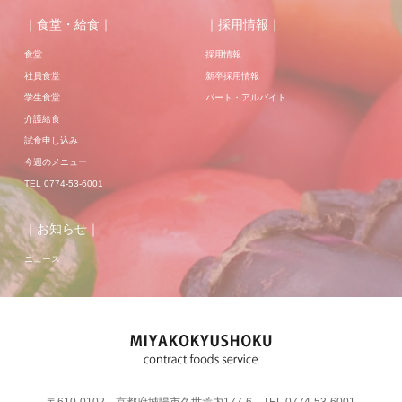
｜食堂・給食｜
｜採用情報｜
食堂
採用情報
社員食堂
新卒採用情報
学生食堂
パート・アルバイト
介護給食
試食申し込み
今週のメニュー
TEL 0774-53-6001
｜お知らせ｜
ニュース
〒610-0102 京都府城陽市久世荒内177-6 TEL 0774-53-6001