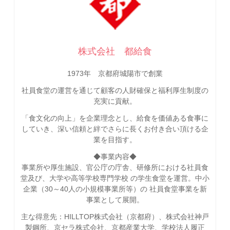
株式会社 都給食
1973年 京都府城陽市で創業
社員食堂の運営を通じて顧客の人財確保と福利厚生制度の
充実に貢献。
「食文化の向上」を企業理念とし、給食を価値ある食事に
していき、深い信頼と絆でさらに長くお付き合い頂ける企
業を目指す。
◆事業内容◆
事業所や厚生施設、官公庁の庁舎、研修所における社員食
堂及び、大学や高等学校専門学校 の学生食堂を運営。中小
企業（30～40人の小規模事業所等）の 社員食堂事業を新
事業として展開。
主な得意先：HILLTOP株式会社（京都府）、株式会社神戸
製鋼所、京セラ株式会社、京都産業大学、学校法人履正