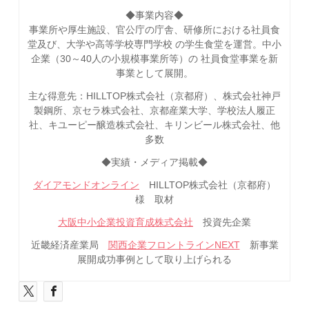
◆事業内容◆
事業所や厚生施設、官公庁の庁舎、研修所における社員食
堂及び、大学や高等学校専門学校 の学生食堂を運営。中小
企業（30～40人の小規模事業所等）の 社員食堂事業を新
事業として展開。
主な得意先：HILLTOP株式会社（京都府）、株式会社神戸
製鋼所、京セラ株式会社、京都産業大学、学校法人履正
社、キユーピー醸造株式会社、キリンビール株式会社、他
多数
◆実績・メディア掲載◆
ダイアモンドオンライン
HILLTOP株式会社（京都府）
様 取材
大阪中小企業投資育成株式会社
投資先企業
近畿経済産業局
関西企業フロントラインNEXT
新事業
展開成功事例として取り上げられる