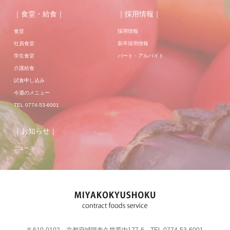
｜食堂・給食｜
｜採用情報｜
食堂
採用情報
社員食堂
新卒採用情報
学生食堂
パート・アルバイト
介護給食
試食申し込み
今週のメニュー
TEL 0774-53-6001
｜お知らせ｜
ニュース