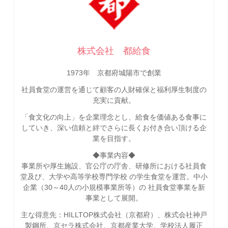
株式会社 都給食
1973年 京都府城陽市で創業
社員食堂の運営を通じて顧客の人財確保と福利厚生制度の
充実に貢献。
「食文化の向上」を企業理念とし、給食を価値ある食事に
していき、深い信頼と絆でさらに長くお付き合い頂ける企
業を目指す。
◆事業内容◆
事業所や厚生施設、官公庁の庁舎、研修所における社員食
堂及び、大学や高等学校専門学校 の学生食堂を運営。中小
企業（30～40人の小規模事業所等）の 社員食堂事業を新
事業として展開。
主な得意先：HILLTOP株式会社（京都府）、株式会社神戸
製鋼所、京セラ株式会社、京都産業大学、学校法人履正