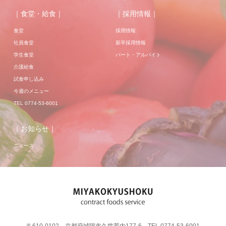
｜食堂・給食｜
｜採用情報｜
食堂
採用情報
社員食堂
新卒採用情報
学生食堂
パート・アルバイト
介護給食
試食申し込み
今週のメニュー
TEL 0774-53-6001
｜お知らせ｜
ニュース
〒610-0102 京都府城陽市久世荒内177-6 TEL 0774-53-6001