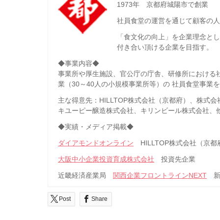
1973年 京都府城陽市で創業
社員食堂の運営を通じて顧客の人
「食文化の向上」を企業理念と
付き合い頂ける企業を目指す。
◆事業内容◆
事業所や厚生施設、官公庁の庁舎、研修所における
業（30～40人の小規模事業所等）の 社員食堂事業
主な得意先：HILLTOP株式会社（京都府）、株
キユーピー醸造株式会社、キリンビール株式会社、
◆実績・メディア掲載◆
ダイアモンドオンライン
HILLTOP株式会社（京
大阪中小企業投資育成株式会社
投資先企業
近畿経済産業局
関西企業フロントラインNEXT
新
Post
Share