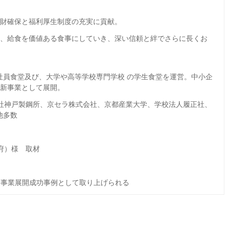
財確保と福利厚生制度の充実に貢献。
し、給食を価値ある食事にしていき、深い信頼と絆でさらに長くお
社員食堂及び、大学や高等学校専門学校 の学生食堂を運営。中小企
を新事業として展開。
式会社神戸製鋼所、京セラ株式会社、京都産業大学、学校法人履正社、
他多数
都府）様 取材
事業展開成功事例として取り上げられる