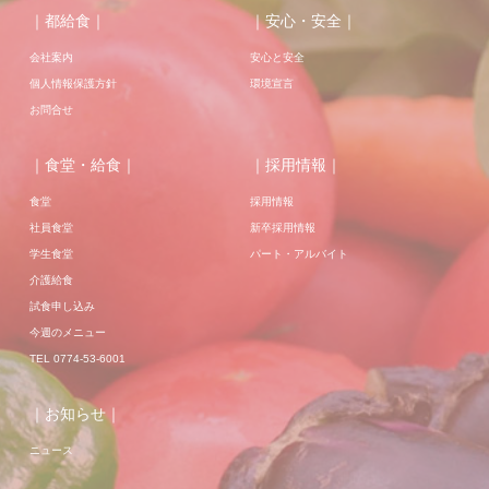
｜都給食｜
｜安心・安全｜
会社案内
安心と安全
個人情報保護方針
環境宣言
お問合せ
｜食堂・給食｜
｜採用情報｜
食堂
採用情報
社員食堂
新卒採用情報
学生食堂
パート・アルバイト
介護給食
試食申し込み
今週のメニュー
TEL 0774-53-6001
｜お知らせ｜
ニュース