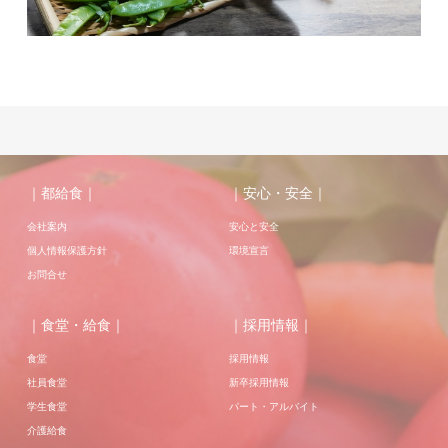
｜都給食｜
｜安心・安全｜
会社案内
安心と安全
個人情報保護方針
環境宣言
お問合せ
｜食堂・給食｜
｜採用情報｜
食堂
採用情報
社員食堂
新卒採用情報
学生食堂
パート・アルバイト
介護給食