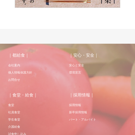
｜都給食｜
｜安心・安全｜
会社案内
安心と安全
個人情報保護方針
環境宣言
お問合せ
｜食堂・給食｜
｜採用情報｜
食堂
採用情報
社員食堂
新卒採用情報
学生食堂
パート・アルバイト
介護給食
試食申し込み