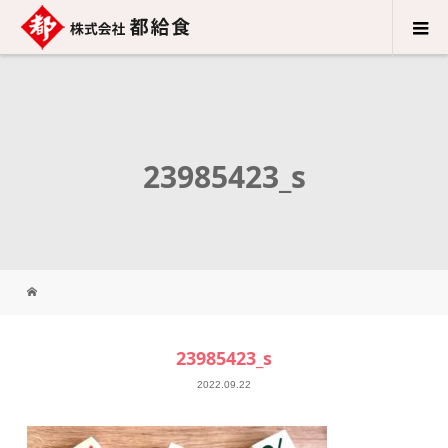
23985423_s
23985423_s
2022.09.22