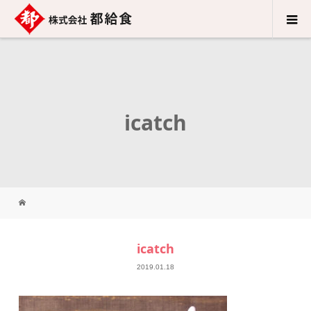
icatch
icatch
2019.01.18