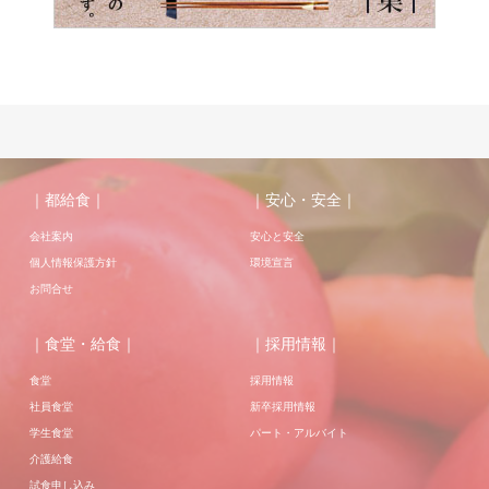
｜都給食｜
｜安心・安全｜
会社案内
安心と安全
個人情報保護方針
環境宣言
お問合せ
｜食堂・給食｜
｜採用情報｜
食堂
採用情報
社員食堂
新卒採用情報
学生食堂
パート・アルバイト
介護給食
試食申し込み