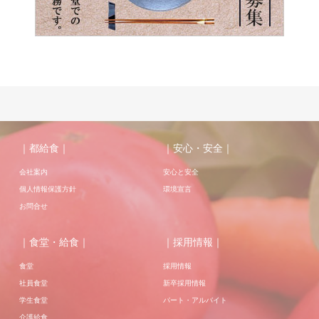
｜都給食｜
｜安心・安全｜
会社案内
安心と安全
個人情報保護方針
環境宣言
お問合せ
｜食堂・給食｜
｜採用情報｜
食堂
採用情報
社員食堂
新卒採用情報
学生食堂
パート・アルバイト
介護給食