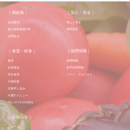
｜都給食｜
｜安心・安全｜
会社案内
安心と安全
個人情報保護方針
環境宣言
お問合せ
｜食堂・給食｜
｜採用情報｜
食堂
採用情報
社員食堂
新卒採用情報
学生食堂
パート・アルバイト
介護給食
試食申し込み
今週のメニュー
TEL 0774-53-6001
｜お知らせ｜
ニュース