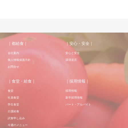
｜都給食｜
｜安心・安全｜
会社案内
安心と安全
個人情報保護方針
環境宣言
お問合せ
｜食堂・給食｜
｜採用情報｜
食堂
採用情報
社員食堂
新卒採用情報
学生食堂
パート・アルバイト
介護給食
試食申し込み
今週のメニュー