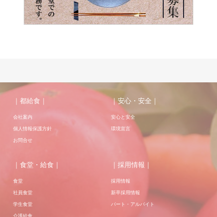
｜都給食｜
｜安心・安全｜
会社案内
安心と安全
個人情報保護方針
環境宣言
お問合せ
｜食堂・給食｜
｜採用情報｜
食堂
採用情報
社員食堂
新卒採用情報
学生食堂
パート・アルバイト
介護給食