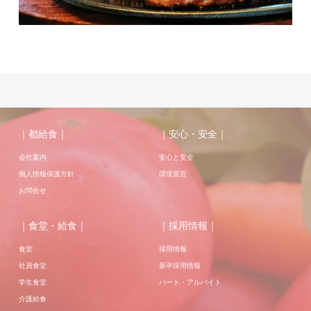
｜都給食｜
｜安心・安全｜
会社案内
安心と安全
個人情報保護方針
環境宣言
お問合せ
｜食堂・給食｜
｜採用情報｜
食堂
採用情報
社員食堂
新卒採用情報
学生食堂
パート・アルバイト
介護給食