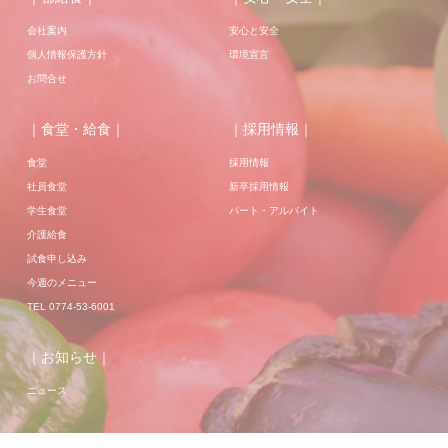
会社案内
安心と安全
個人情報保護方針
環境宣言
お問合せ
｜食堂・給食｜
｜採用情報｜
食堂
採用情報
社員食堂
新卒採用情報
学生食堂
パート・アルバイト
介護給食
試食申し込み
今週のメニュー
TEL 0774-53-6001
｜お知らせ｜
ニュース