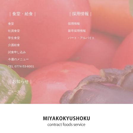
｜食堂・給食｜
｜採用情報｜
食堂
採用情報
社員食堂
新卒採用情報
学生食堂
パート・アルバイト
介護給食
試食申し込み
今週のメニュー
TEL 0774-53-6001
｜お知らせ｜
ニュース