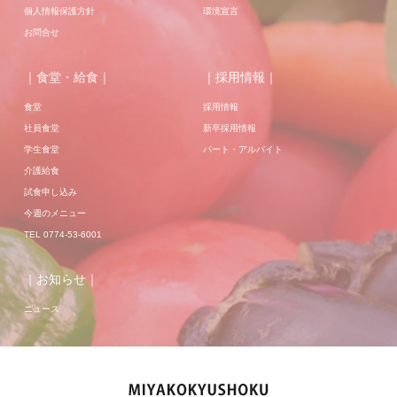
個人情報保護方針
環境宣言
お問合せ
｜食堂・給食｜
｜採用情報｜
食堂
採用情報
社員食堂
新卒採用情報
学生食堂
パート・アルバイト
介護給食
試食申し込み
今週のメニュー
TEL 0774-53-6001
｜お知らせ｜
ニュース