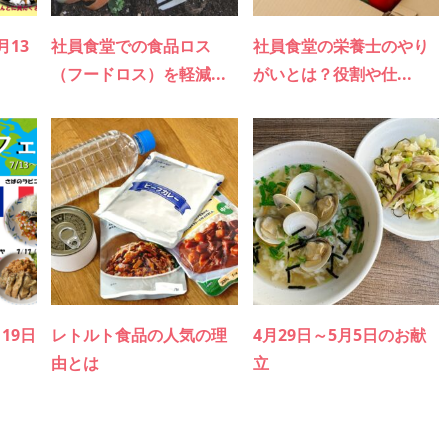
月13
社員食堂での食品ロス
社員食堂の栄養士のやり
（フードロス）を軽減...
がいとは？役割や仕...
月19日
レトルト食品の人気の理
4月29日～5月5日のお献
由とは
立