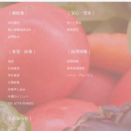
｜都給食｜
｜安心・安全｜
会社案内
安心と安全
個人情報保護方針
環境宣言
お問合せ
｜食堂・給食｜
｜採用情報｜
食堂
採用情報
社員食堂
新卒採用情報
学生食堂
パート・アルバイト
介護給食
試食申し込み
今週のメニュー
TEL 0774-53-6001
｜お知らせ｜
ニュース