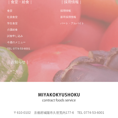
｜食堂・給食｜
｜採用情報｜
食堂
採用情報
社員食堂
新卒採用情報
学生食堂
パート・アルバイト
介護給食
試食申し込み
今週のメニュー
TEL 0774-53-6001
｜お知らせ｜
ニュース
〒610-0102 京都府城陽市久世荒内177-6 TEL 0774-53-6001