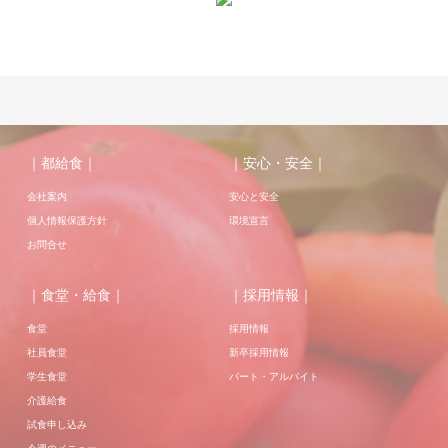
｜都給食｜
｜安心・安全｜
会社案内
安心と安全
個人情報保護方針
環境宣言
お問合せ
｜食堂・給食｜
｜採用情報｜
食堂
採用情報
社員食堂
新卒採用情報
学生食堂
パート・アルバイト
介護給食
試食申し込み