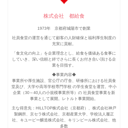
株式会社 都給食
1973年 京都府城陽市で創業
社員食堂の運営を通じて顧客の人財確保と福利厚生制度の
充実に貢献。
「食文化の向上」を企業理念とし、給食を価値ある食事に
していき、深い信頼と絆でさらに長くお付き合い頂ける企
業を目指す。
◆事業内容◆
事業所や厚生施設、官公庁の庁舎、研修所における社員食
堂及び、大学や高等学校専門学校 の学生食堂を運営。中小
企業（30～40人の小規模事業所等）の 社員食堂事業を新
事業として展開。レトルト事業開始。
主な得意先：HILLTOP株式会社（京都府）、株式会社神戸
製鋼所、京セラ株式会社、京都産業大学、学校法人履正
社、キユーピー醸造株式会社、キリンビール株式会社、他
多数