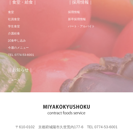
｜食堂・給食｜
｜採用情報｜
食堂
採用情報
社員食堂
新卒採用情報
学生食堂
パート・アルバイト
介護給食
試食申し込み
今週のメニュー
TEL 0774-53-6001
｜お知らせ｜
ニュース
〒610-0102 京都府城陽市久世荒内177-6 TEL 0774-53-6001