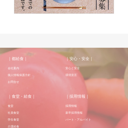
｜都給食｜
｜安心・安全｜
会社案内
安心と安全
個人情報保護方針
環境宣言
お問合せ
｜食堂・給食｜
｜採用情報｜
食堂
採用情報
社員食堂
新卒採用情報
学生食堂
パート・アルバイト
介護給食