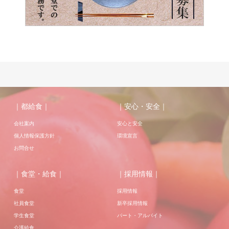
｜都給食｜
｜安心・安全｜
会社案内
安心と安全
個人情報保護方針
環境宣言
お問合せ
｜食堂・給食｜
｜採用情報｜
食堂
採用情報
社員食堂
新卒採用情報
学生食堂
パート・アルバイト
介護給食