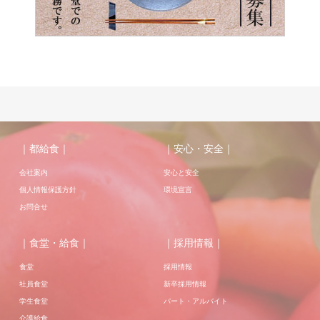
｜都給食｜
｜安心・安全｜
会社案内
安心と安全
個人情報保護方針
環境宣言
お問合せ
｜食堂・給食｜
｜採用情報｜
食堂
採用情報
社員食堂
新卒採用情報
学生食堂
パート・アルバイト
介護給食