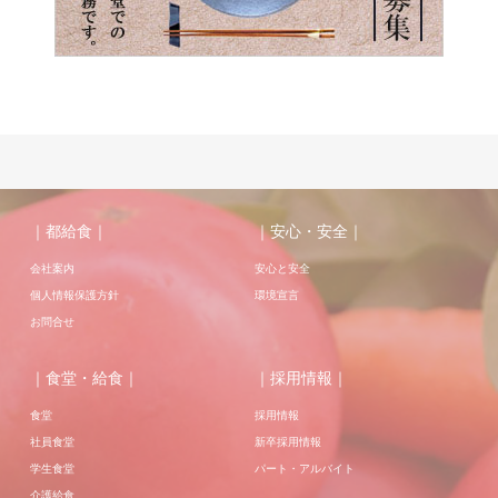
｜都給食｜
｜安心・安全｜
会社案内
安心と安全
個人情報保護方針
環境宣言
お問合せ
｜食堂・給食｜
｜採用情報｜
食堂
採用情報
社員食堂
新卒採用情報
学生食堂
パート・アルバイト
介護給食