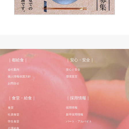
｜都給食｜
｜安心・安全｜
会社案内
安心と安全
個人情報保護方針
環境宣言
お問合せ
｜食堂・給食｜
｜採用情報｜
食堂
採用情報
社員食堂
新卒採用情報
学生食堂
パート・アルバイト
介護給食