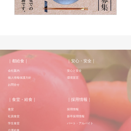
｜都給食｜
｜安心・安全｜
会社案内
安心と安全
個人情報保護方針
環境宣言
お問合せ
｜食堂・給食｜
｜採用情報｜
食堂
採用情報
社員食堂
新卒採用情報
学生食堂
パート・アルバイト
介護給食