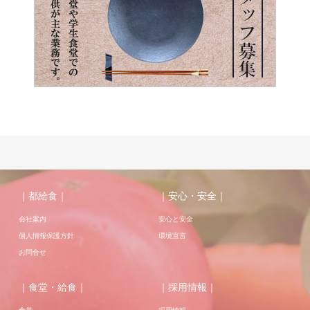
｜都給食｜
｜安心・安全｜
会社案内
安心と安全
個人情報保護方針
環境宣言
お問合せ
｜食堂・給食｜
｜採用情報｜