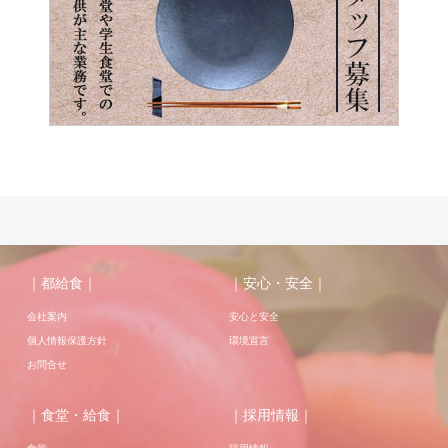
｜都給食｜
｜安心・安全｜
会社案内
安心と安全
個人情報保護方針
環境宣言
お問合せ
｜食堂・給食｜
｜採用情報｜