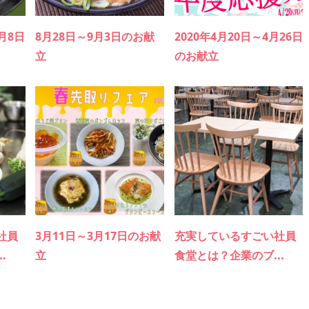
2月8日
8月28日～9月3日のお献
2020年4月20日～4月26日
立
のお献立
社員
3月11日～3月17日のお献
充実しているすごい社員
.
立
食堂とは？企業のブ...