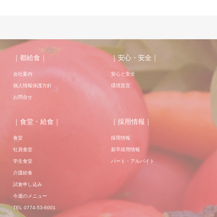
｜都給食｜
｜安心・安全｜
会社案内
安心と安全
個人情報保護方針
環境宣言
お問合せ
｜食堂・給食｜
｜採用情報｜
食堂
採用情報
社員食堂
新卒採用情報
学生食堂
パート・アルバイト
介護給食
試食申し込み
今週のメニュー
TEL 0774-53-6001