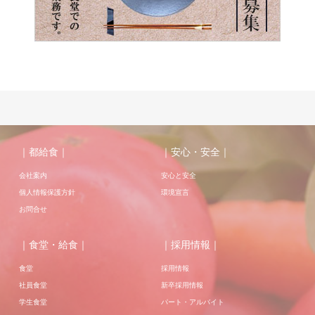
｜都給食｜
｜安心・安全｜
会社案内
安心と安全
個人情報保護方針
環境宣言
お問合せ
｜食堂・給食｜
｜採用情報｜
食堂
採用情報
社員食堂
新卒採用情報
学生食堂
パート・アルバイト