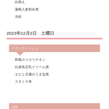
白和え
蓮根人参炒め煮
冷奴
2023年12月2日 土曜日
メインディッシュ
和風カリカリチキン
白身魚豆乳クリーム煮
エビと豆腐のうま塩煮
スタミナ丼
小鉢