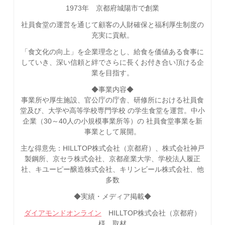
1973年 京都府城陽市で創業
社員食堂の運営を通じて顧客の人財確保と福利厚生制度の
充実に貢献。
「食文化の向上」を企業理念とし、給食を価値ある食事に
していき、深い信頼と絆でさらに長くお付き合い頂ける企
業を目指す。
◆事業内容◆
事業所や厚生施設、官公庁の庁舎、研修所における社員食
堂及び、大学や高等学校専門学校 の学生食堂を運営。中小
企業（30～40人の小規模事業所等）の 社員食堂事業を新
事業として展開。
主な得意先：HILLTOP株式会社（京都府）、株式会社神戸
製鋼所、京セラ株式会社、京都産業大学、学校法人履正
社、キユーピー醸造株式会社、キリンビール株式会社、他
多数
◆実績・メディア掲載◆
ダイアモンドオンライン
HILLTOP株式会社（京都府）
様 取材