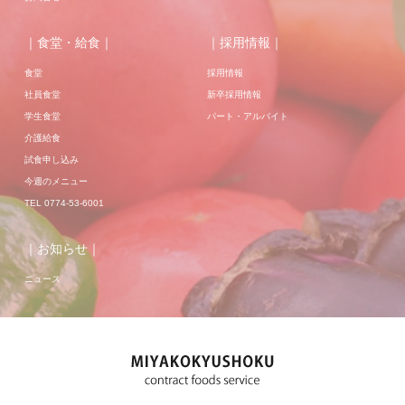
｜食堂・給食｜
｜採用情報｜
食堂
採用情報
社員食堂
新卒採用情報
学生食堂
パート・アルバイト
介護給食
試食申し込み
今週のメニュー
TEL 0774-53-6001
｜お知らせ｜
ニュース