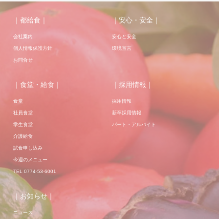
｜都給食｜
｜安心・安全｜
会社案内
安心と安全
個人情報保護方針
環境宣言
お問合せ
｜食堂・給食｜
｜採用情報｜
食堂
採用情報
社員食堂
新卒採用情報
学生食堂
パート・アルバイト
介護給食
試食申し込み
今週のメニュー
TEL 0774-53-6001
｜お知らせ｜
ニュース