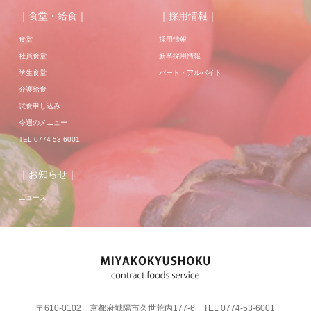
｜食堂・給食｜
｜採用情報｜
食堂
採用情報
社員食堂
新卒採用情報
学生食堂
パート・アルバイト
介護給食
試食申し込み
今週のメニュー
TEL 0774-53-6001
｜お知らせ｜
ニュース
〒610-0102 京都府城陽市久世荒内177-6 TEL 0774-53-6001