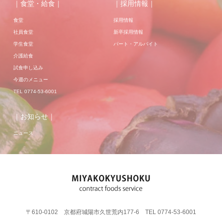
｜食堂・給食｜
｜採用情報｜
食堂
採用情報
社員食堂
新卒採用情報
学生食堂
パート・アルバイト
介護給食
試食申し込み
今週のメニュー
TEL 0774-53-6001
｜お知らせ｜
ニュース
〒610-0102 京都府城陽市久世荒内177-6 TEL 0774-53-6001