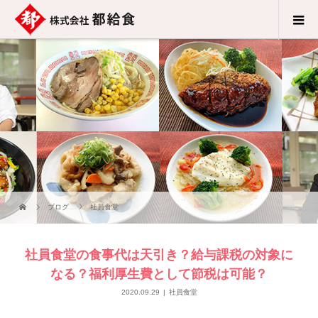
ブログ
社員食堂
社員食堂の食事代は天引き？給与課税の対象に
なる？福利厚生費として節税は可能？
2020.09.29
社員食堂