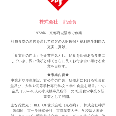
株式会社 都給食
1973年 京都府城陽市で創業
社員食堂の運営を通じて顧客の人財確保と福利厚生制度の
充実に貢献。
「食文化の向上」を企業理念とし、給食を価値ある食事に
していき、深い信頼と絆でさらに長くお付き合い頂ける企
業を目指す。
◆事業内容◆
事業所や厚生施設、官公庁の庁舎、研修所における社員食
堂及び、大学や高等学校専門学校 の学生食堂を運営。中小
企業（30～40人の小規模事業所等）の 社員食堂事業を新
事業として展開。
主な得意先：HILLTOP株式会社（京都府）、株式会社神戸
製鋼所、京セラ株式会社、京都産業大学、学校法人履正
社、キユーピー醸造株式会社、キリンビール株式会社、他