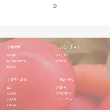
｜都給食｜
｜安心・安全｜
会社案内
安心と安全
個人情報保護方針
環境宣言
お問合せ
｜食堂・給食｜
｜採用情報｜
食堂
採用情報
社員食堂
新卒採用情報
学生食堂
パート・アルバイト
介護給食