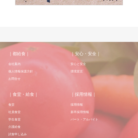
｜都給食｜
｜安心・安全｜
会社案内
安心と安全
個人情報保護方針
環境宣言
お問合せ
｜食堂・給食｜
｜採用情報｜
食堂
採用情報
社員食堂
新卒採用情報
学生食堂
パート・アルバイト
介護給食
試食申し込み