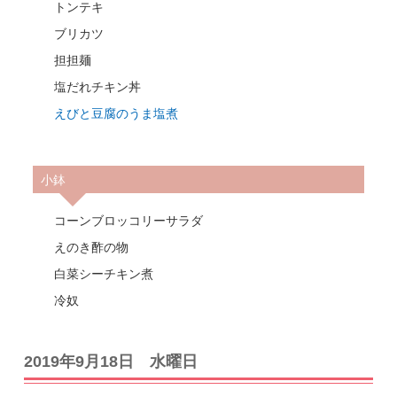
トンテキ
ブリカツ
担担麺
塩だれチキン丼
えびと豆腐のうま塩煮
小鉢
コーンブロッコリーサラダ
えのき酢の物
白菜シーチキン煮
冷奴
2019年9月18日 水曜日