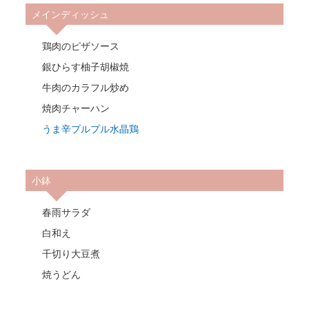
メインディッシュ
鶏肉のピザソース
銀ひらす柚子胡椒焼
牛肉のカラフル炒め
焼肉チャーハン
うま辛プルプル水晶鶏
小鉢
春雨サラダ
白和え
千切り大豆煮
焼うどん