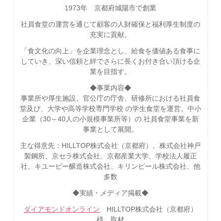
1973年 京都府城陽市で創業
社員食堂の運営を通じて顧客の人財確保と福利厚生制度の
充実に貢献。
「食文化の向上」を企業理念とし、給食を価値ある食事に
していき、深い信頼と絆でさらに長くお付き合い頂ける企
業を目指す。
◆事業内容◆
事業所や厚生施設、官公庁の庁舎、研修所における社員食
堂及び、大学や高等学校専門学校 の学生食堂を運営。中小
企業（30～40人の小規模事業所等）の 社員食堂事業を新
事業として展開。
主な得意先：HILLTOP株式会社（京都府）、株式会社神戸
製鋼所、京セラ株式会社、京都産業大学、学校法人履正
社、キユーピー醸造株式会社、キリンビール株式会社、他
多数
◆実績・メディア掲載◆
ダイアモンドオンライン
HILLTOP株式会社（京都府）
様 取材