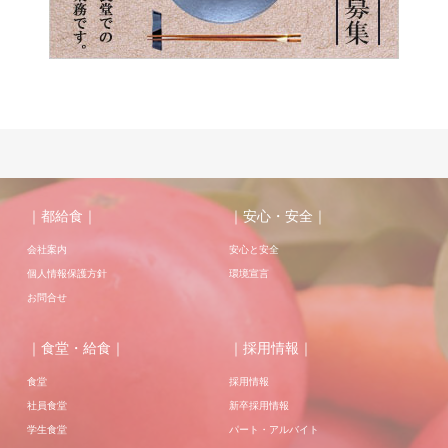
｜都給食｜
｜安心・安全｜
会社案内
安心と安全
個人情報保護方針
環境宣言
お問合せ
｜食堂・給食｜
｜採用情報｜
食堂
採用情報
社員食堂
新卒採用情報
学生食堂
パート・アルバイト